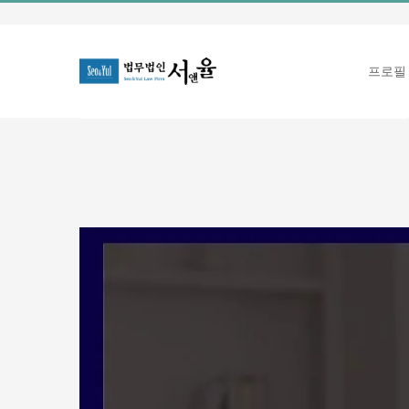
콘
텐
츠
프로필
로
건
너
뛰
기
View
Larger
Image