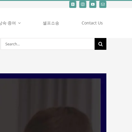
상속·증여
셀프소송
Contact Us
검
색: